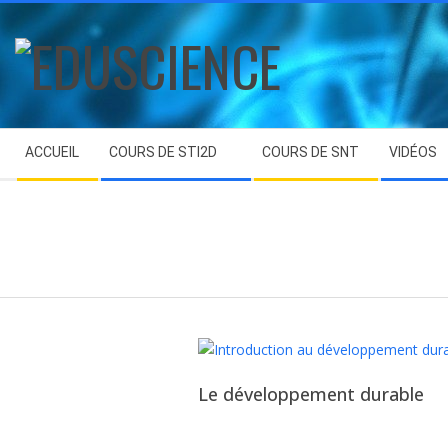
Skip
to
content
EDUSCIENCE
Secondary
ACCUEIL
COURS DE STI2D
COURS DE SNT
VIDÉOS
Navigation
Menu
Le développement durable
2025-
08-