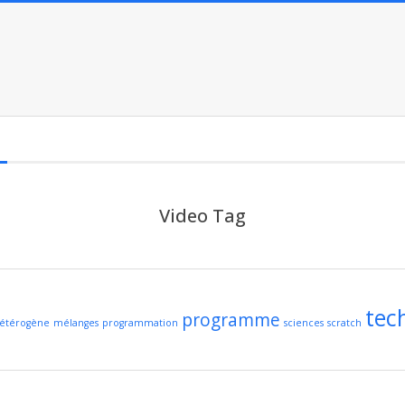
Video Tag
tec
programme
étérogène
mélanges
programmation
sciences
scratch