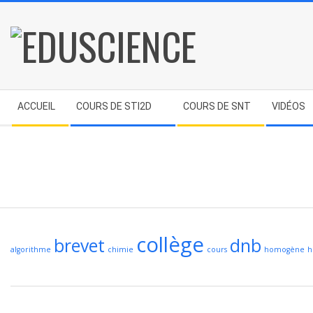
Skip
to
content
EDUSCIENCE
Secondary
ACCUEIL
COURS DE STI2D
COURS DE SNT
VIDÉOS
Navigation
Menu
collège
brevet
dnb
algorithme
chimie
cours
homogène
h
2023-
10-