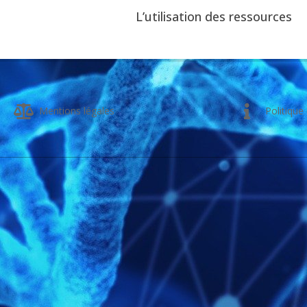
04
L’utilisation des ressources
2025-
08-
01
Mentions légales
Politique