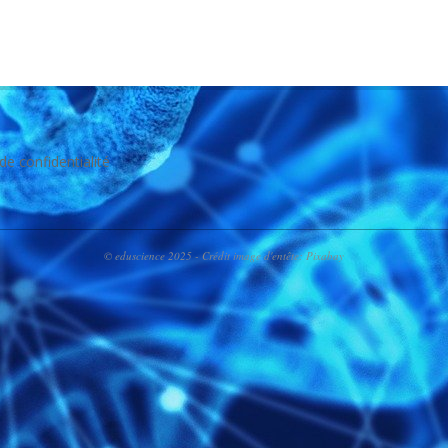
02
 de confidentialité
© eduscience 2025 - Crédit image d'entête: Pixabay