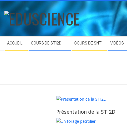
Skip
to
content
EDUSCIENCE
Secondary
ACCUEIL
COURS DE STI2D
COURS DE SNT
VIDÉOS
Navigation
Menu
Présentation de la STI2D
2025-
08-