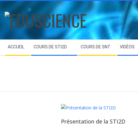
Skip
to
content
EDUSCIENCE
Secondary
ACCUEIL
COURS DE STI2D
COURS DE SNT
VIDÉOS
Navigation
Menu
Présentation de la STI2D
2025-
08-