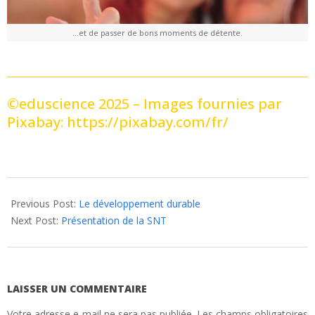
…et de passer de bons moments de détente.
©eduscience 2025 – Images fournies par
Pixabay: https://pixabay.com/fr/
2025-
08-
Previous Post:
Le développement durable
03
Next Post:
Présentation de la SNT
LAISSER UN COMMENTAIRE
Votre adresse e-mail ne sera pas publiée.
Les champs obligatoires