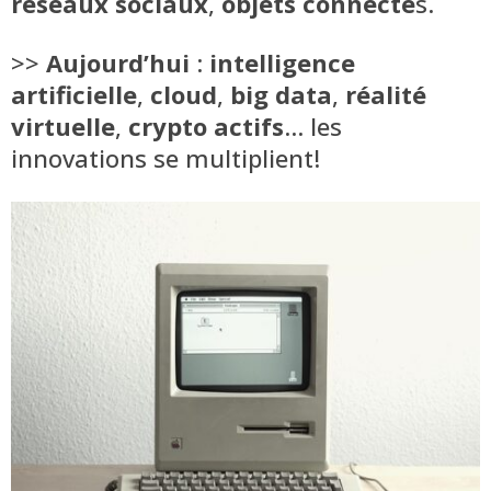
réseaux sociaux
,
objets connecté
s.
>>
Aujourd’hui
:
intelligence
artificielle
,
cloud
,
big data
,
réalité
virtuelle
,
crypto actifs
… les
innovations se multiplient!